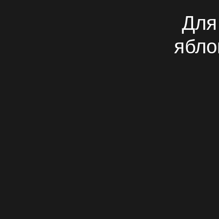
Для 
ябло