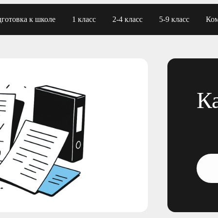
готовка к школе
1 класс
2-4 класс
5-9 класс
Ко
К