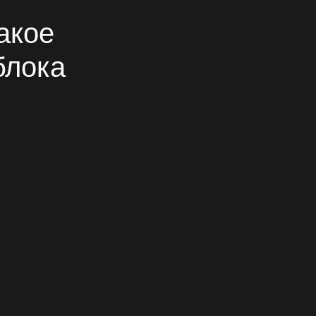
такое
блока